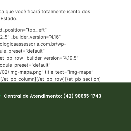
ca que você ficará totalmente isento dos
 Estado.
d_position=”top_left”
_5″ _builder_version=”4.16″
iologicaassessoria.com.br/wp-
ule_preset=”default”
et_pb_row _builder_version=”4.19.5″
module_preset=”default”
3/02/img-mapa.png” title_text=”img-mapa”
e][/et_pb_column][/et_pb_row][/et_pb_section]
Central de Atendimento: (42) 98855-1743