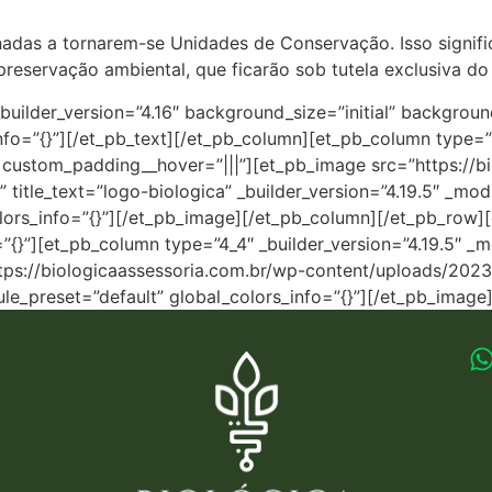
nadas a tornarem-se Unidades de Conservação. Isso signifi
reservação ambiental, que ficarão sob tutela exclusiva do
builder_version=”4.16″ background_size=”initial” backgroun
fo=”{}”][/et_pb_text][/et_pb_column][et_pb_column type=”2
” custom_padding__hover=”|||”][et_pb_image src=”https://b
title_text=”logo-biologica” _builder_version=”4.19.5″ _mod
lors_info=”{}”][/et_pb_image][/et_pb_column][/et_pb_row][
”{}”][et_pb_column type=”4_4″ _builder_version=”4.19.5″ _
ttps://biologicaassessoria.com.br/wp-content/uploads/202
dule_preset=”default” global_colors_info=”{}”][/et_pb_imag