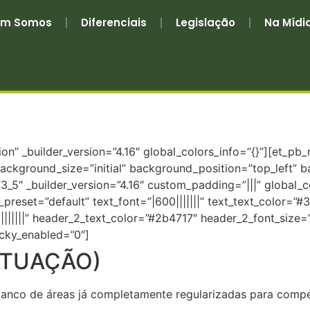
m Somos
Diferenciais
Legislação
Na Mídi
ion” _builder_version=”4.16″ global_colors_info=”{}”][et_p
 background_size=”initial” background_position=”top_left”
3_5″ _builder_version=”4.16″ custom_padding=”|||” global_c
_preset=”default” text_font=”|600|||||||” text_text_color=”
0|||||||” header_2_text_color=”#2b4717″ header_2_font_size
icky_enabled=”0″]
ATUAÇÃO)
 banco de áreas já completamente regularizadas para compe