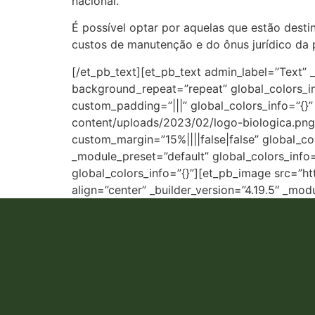
nacional.
É possível optar por aquelas que estão desti
custos de manutenção e do ônus jurídico da p
[/et_pb_text][et_pb_text admin_label=”Text” _
background_repeat=”repeat” global_colors_in
custom_padding=”|||” global_colors_info=”{}
content/uploads/2023/02/logo-biologica.png” 
custom_margin=”15%||||false|false” global_co
_module_preset=”default” global_colors_info=
global_colors_info=”{}”][et_pb_image src=”h
align=”center” _builder_version=”4.19.5″ _mo