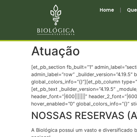
Home
Que
Atuação
[et_pb_section fb_built=”1″ admin_label=”sect
admin_label=”row” _builder_version=”4.19.5″
global_colors_info=”{}”][et_pb_column type=”
[et_pb_text _builder_version=”4.19.5″ _module
header_font=”|600|||||||” header_2_font=”|60
hover_enabled=”0″ global_colors_info=”{}” st
NOSSAS RESERVAS (
A Biológica possui um vasto e diversificado